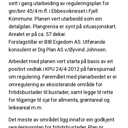
sett i gang utarbeiding av reguleringsplan for
gnr/bnr 45/4 m.fl. i Ebbesvikneset i Fjell
Kommune. Planen vert utarbeidd som ein
detaljplan. Plangrensa er synt på situasjonskart.
Arealet er på ca. 57 dekar.
Forslagstillar er BIB Eigedom AS. Utførande
konsulent er Dig Plan AS v/Øyvind Johnsen.
Arbeidet med planen vert starta på basis av eit
positivt vedtak i KPU 24/4-2012 på førespurnad
om regulering. Føremålet med planarbeidet er ei
omregulering av eksisterande område for
fritidsbustader til bustader, samt legge til rette
for tilgjenge til sjø for allmenta, grøntareal og
leikeareal m.m.
Det meste av området ligg innafor ein godkjent
reguleringsplan for fritidsbustader, Plan nr