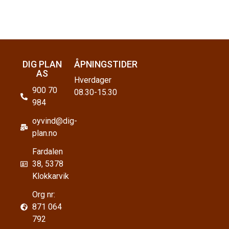
DIG PLAN
ÅPNINGSTIDER
AS
Hverdager
900 70
08.30-15.30
984
oyvind@dig-
plan.no
Fardalen
38, 5378
Klokkarvik
Org nr:
871 064
792